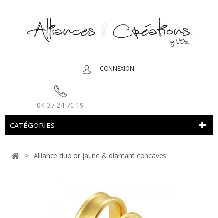
CONNEXION
04 37 24 70 19
CATÉGORIES
>
Alliance duo or jaune & diamant concaves