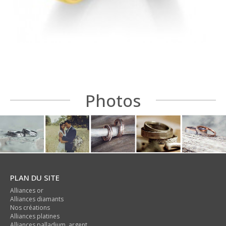
Photos
PLAN DU SITE
Alliances or
Alliances diamants
Nos créations
Alliances platines
Alliances palladium, argent ...